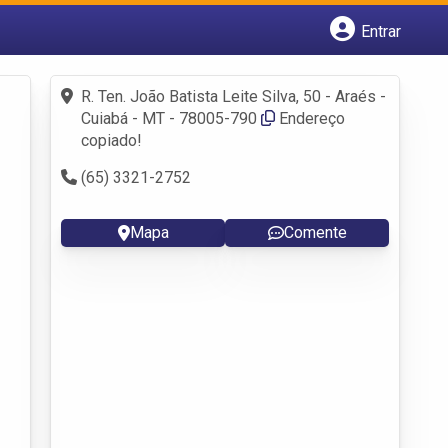
Entrar
Cadastrar empresa
Fazer login
R. Ten. João Batista Leite Silva, 50 - Araés -
Criar conta
Cuiabá - MT - 78005-790
Endereço
copiado!
(65) 3321-2752
Mapa
Comente