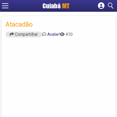
Cuiabá
MT
Cadastrar empresa
Fazer login
Atacadão
Criar conta
Compartilhar
Avalie!
410