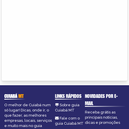
CUIABÁ
MT
LINKS RÁPIDOS
NOVIDADES POR E-
MAIL
O melhor de Cuiabá num
Sobre guia
só lugar! Dicas, onde ir, o
Cuiabá MT
Receba grátis as
que fazer, as melhores
principais notícias,
Fale com o
empresas, locais, serviços
dicas e promoções
guia Cuiabá MT
e muito mais no guia