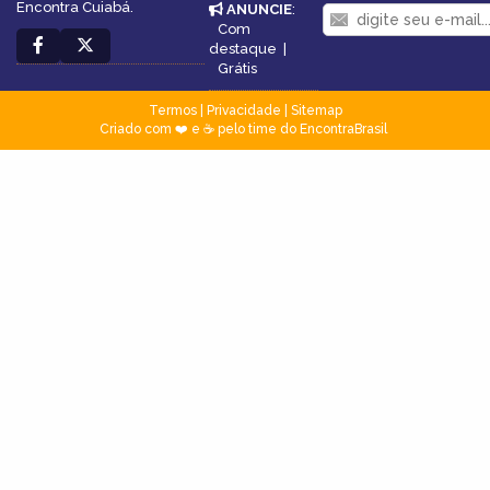
Encontra Cuiabá.
ANUNCIE
:
Com
destaque
|
Grátis
Termos
|
Privacidade
|
Sitemap
Criado com ❤️ e ☕ pelo time do EncontraBrasil