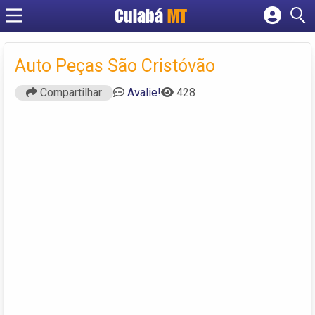
Cuiabá
MT
Cadastrar empresa
Fazer login
Auto Peças São Cristóvão
Criar conta
Compartilhar
Avalie!
428