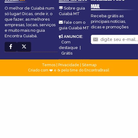
MAIL
O melhor de Cuiabá num
Sobre guia
só lugar! Dicas, onde ir, o
Cuiabá MT
Receba grátis as
que fazer, as melhores
principais notícias,
Fale com o
empresas, locais, serviços
dicas e promoções
guia Cuiabá MT
e muito mais no guia
Encontra Cuiabá.
ANUNCIE
:
Com
destaque
|
Grátis
Termos
|
Privacidade
|
Sitemap
Criado com ❤️ e ☕ pelo time do EncontraBrasil