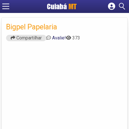
Cuiabá
MT
Cadastrar empresa
Fazer login
Bigpel Papelaria
Criar conta
Compartilhar
Avalie!
373