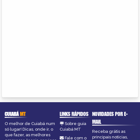
CUIABÁ
MT
LINKS RÁPIDOS
NOVIDADES POR E-
MAIL
O melhor de Cuiabá num
Sobre guia
só lugar! Dicas, onde ir, o
Cuiabá MT
Receba grátis as
que fazer, as melhores
principais notícias,
Fale com o