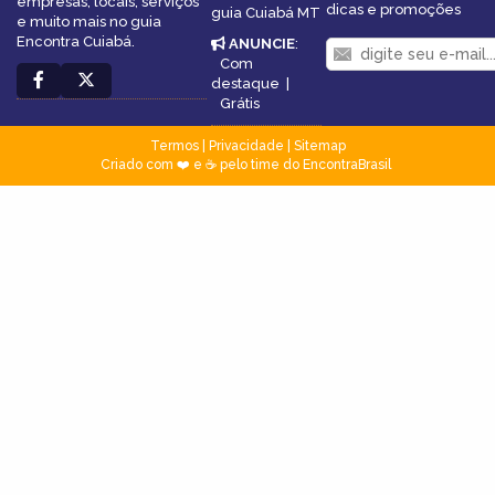
empresas, locais, serviços
dicas e promoções
guia Cuiabá MT
e muito mais no guia
Encontra Cuiabá.
ANUNCIE
:
Com
destaque
|
Grátis
Termos
|
Privacidade
|
Sitemap
Criado com ❤️ e ☕ pelo time do EncontraBrasil