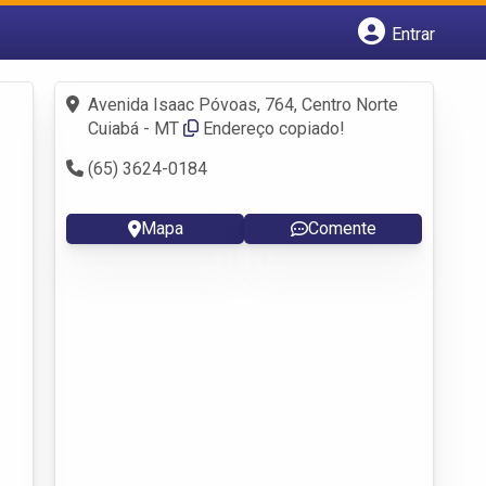
Entrar
Cadastrar empresa
Fazer login
Avenida Isaac Póvoas, 764, Centro Norte
Criar conta
Cuiabá - MT
Endereço copiado!
(65) 3624-0184
Mapa
Comente