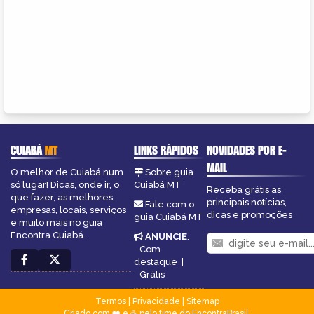
CUIABÁ
MT
LINKS RÁPIDOS
NOVIDADES POR E-
MAIL
O melhor de Cuiabá num
Sobre guia
só lugar! Dicas, onde ir, o
Cuiabá MT
Receba grátis as
que fazer, as melhores
principais notícias,
Fale com o
empresas, locais, serviços
dicas e promoções
guia Cuiabá MT
e muito mais no guia
Encontra Cuiabá.
ANUNCIE
:
Com
destaque
|
Grátis
Termos
|
Privacidade
|
Sitemap
Criado com ❤️ e ☕ pelo time do EncontraBrasil