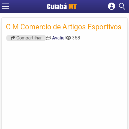
Cuiabá
MT
Cadastrar empresa
Fazer login
C M Comercio de Artigos Esportivos
Criar conta
Compartilhar
Avalie!
358