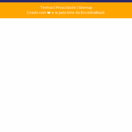
Termos
|
Privacidade
|
Sitemap
Criado com ❤️ e ☕ pelo time do EncontraBrasil