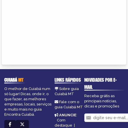
CUIABÁ
MT
LINKS RÁPIDOS
NOVIDADES POR E-
MAIL
O melhor de Cuiabá num
Sobre guia
só lugar! Dicas, onde ir, o
Cuiabá MT
Receba grátis as
que fazer, as melhores
principais notícias,
Fale com o
empresas, locais, serviços
dicas e promoções
guia Cuiabá MT
e muito mais no guia
Encontra Cuiabá.
ANUNCIE
:
Com
destaque
|