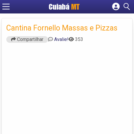
Cuiabá
MT
Cadastrar empresa
Fazer login
Cantina Fornello Massas e Pizzas
Criar conta
Compartilhar
Avalie!
353