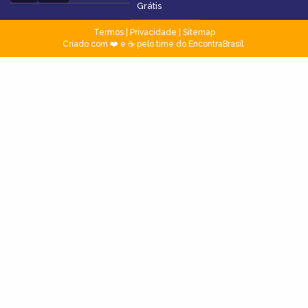
Grátis
Termos
|
Privacidade
|
Sitemap
Criado com ❤️ e ☕ pelo time do EncontraBrasil