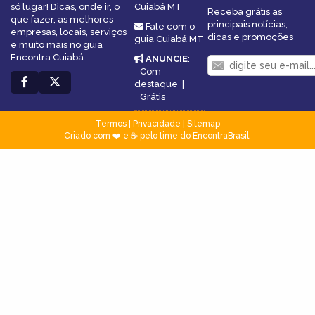
só lugar! Dicas, onde ir, o
Cuiabá MT
Receba grátis as
que fazer, as melhores
principais notícias,
Fale com o
empresas, locais, serviços
dicas e promoções
guia Cuiabá MT
e muito mais no guia
Encontra Cuiabá.
ANUNCIE
:
Com
destaque
|
Grátis
Termos
|
Privacidade
|
Sitemap
Criado com ❤️ e ☕ pelo time do EncontraBrasil