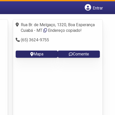
Entrar
Cadastrar empresa
Fazer login
Rua Br. de Melgaço, 1320, Boa Esperança
Criar conta
Cuiabá - MT
Endereço copiado!
(65) 3624-9755
Mapa
Comente