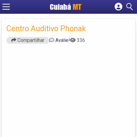
Cuiabá
MT
Cadastrar empresa
Fazer login
Centro Auditivo Phonak
Criar conta
Compartilhar
Avalie!
336