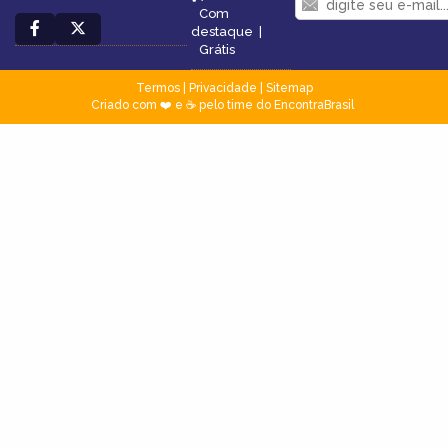
Com
destaque
|
Grátis
Termos
|
Privacidade
|
Sitemap
Criado com ❤️ e ☕ pelo time do EncontraBrasil