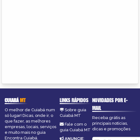
CUIABÁ
MT
LINKS RÁPIDOS
NOVIDADES POR E-
MAIL
O melhor de Cuiabá num
Sobre guia
só lugar! Dicas, onde ir, o
Cuiabá MT
Receba grátis as
que fazer, as melhores
principais notícias,
Fale com o
empresas, locais, serviços
dicas e promoções
guia Cuiabá MT
e muito mais no guia
Encontra Cuiabá.
ANUNCIE
: