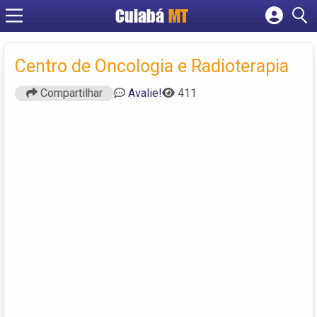
Cuiabá
MT
Cadastrar empresa
Fazer login
Centro de Oncologia e Radioterapia
Criar conta
Compartilhar
Avalie!
411