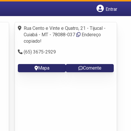
Entrar
Cadastrar empresa
Fazer login
Rua Cento e Vinte e Quatro, 21 - Tijucal -
Criar conta
Cuiabá - MT - 78088-037
Endereço
copiado!
(65) 3675-2929
Mapa
Comente