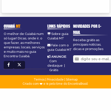
CUIABÁ
MT
LINKS RÁPIDOS
NOVIDADES POR E-
MAIL
O melhor de Cuiabá num
Sobre guia
só lugar! Dicas, onde ir, o
Cuiabá MT
Receba grátis as
que fazer, as melhores
principais notícias,
Fale com o
empresas, locais, serviços
dicas e promoções
guia Cuiabá MT
e muito mais no guia
Encontra Cuiabá.
ANUNCIE
:
Com
destaque
|
Grátis
Termos
|
Privacidade
|
Sitemap
Criado com ❤️ e ☕ pelo time do EncontraBrasil