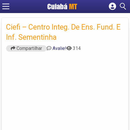
Cuiabá
MT
Cadastrar empresa
Fazer login
Ciefi – Centro Integ. De Ens. Fund. E
Criar conta
Inf. Sementinha
Compartilhar
Avalie!
314