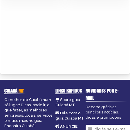
CUIABÁ
MT
LINKS RÁPIDOS
NOVIDADES POR E-
MAIL
O melhor de Cuiabá num
Sobre guia
só lugar! Dicas, onde ir, o
Cuiabá MT
Receba grátis as
que fazer, as melhores
principais notícias,
Fale com o
empresas, locais, serviços
dicas e promoções
guia Cuiabá MT
e muito mais no guia
Encontra Cuiabá.
ANUNCIE
: