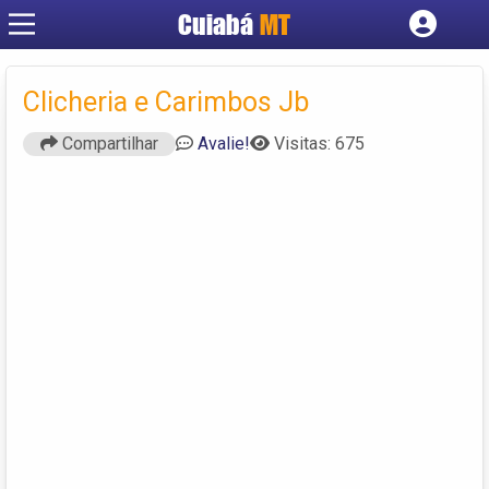
Cuiabá
MT
Cadastrar empresa
Fazer login
Clicheria e Carimbos Jb
Criar conta
Compartilhar
Avalie!
Visitas: 675