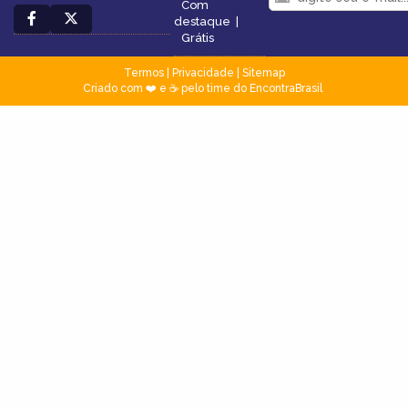
Com
destaque
|
Grátis
Termos
|
Privacidade
|
Sitemap
Criado com ❤️ e ☕ pelo time do EncontraBrasil