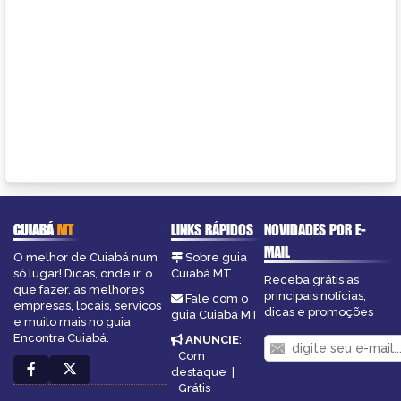
CUIABÁ
MT
LINKS RÁPIDOS
NOVIDADES POR E-
MAIL
O melhor de Cuiabá num
Sobre guia
só lugar! Dicas, onde ir, o
Cuiabá MT
Receba grátis as
que fazer, as melhores
principais notícias,
Fale com o
empresas, locais, serviços
dicas e promoções
guia Cuiabá MT
e muito mais no guia
Encontra Cuiabá.
ANUNCIE
:
Com
destaque
|
Grátis