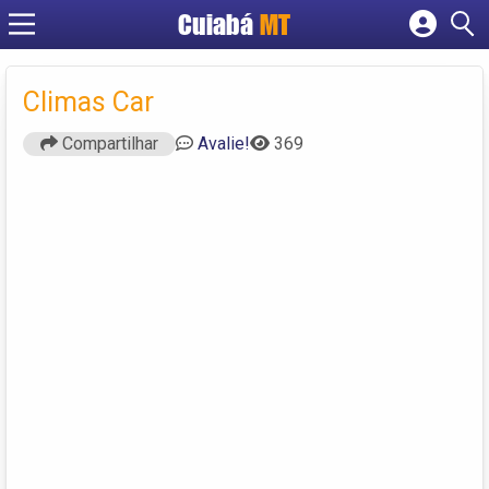
Cuiabá
MT
Cadastrar empresa
Fazer login
Climas Car
Criar conta
Compartilhar
Avalie!
369