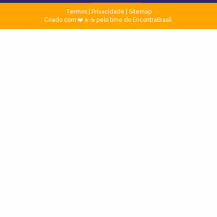
Termos
|
Privacidade
|
Sitemap
Criado com ❤️ e ☕ pelo time do EncontraBrasil