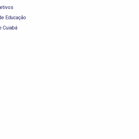
etivos
 de Educação
e Cuiabá