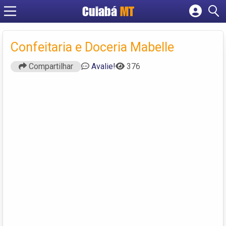
Cuiabá
MT
Cadastrar empresa
Fazer login
Confeitaria e Doceria Mabelle
Criar conta
Compartilhar
Avalie!
376