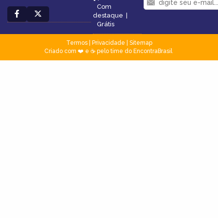
Com
destaque
|
Grátis
Termos
|
Privacidade
|
Sitemap
Criado com ❤️ e ☕ pelo time do EncontraBrasil