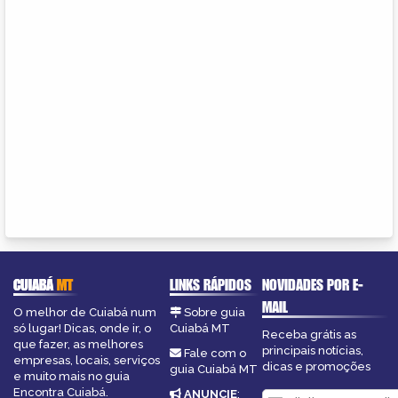
CUIABÁ
MT
LINKS RÁPIDOS
NOVIDADES POR E-
MAIL
O melhor de Cuiabá num
Sobre guia
só lugar! Dicas, onde ir, o
Cuiabá MT
Receba grátis as
que fazer, as melhores
principais notícias,
Fale com o
empresas, locais, serviços
dicas e promoções
guia Cuiabá MT
e muito mais no guia
Encontra Cuiabá.
ANUNCIE
: