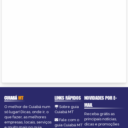
CUIABÁ
MT
LINKS RÁPIDOS
NOVIDADES POR E-
MAIL
O melhor de Cuiabá num
Sobre guia
só lugar! Dicas, onde ir, o
Cuiabá MT
Receba grátis as
que fazer, as melhores
principais notícias,
Fale com o
empresas, locais, serviços
dicas e promoções
guia Cuiabá MT
e muito mais no guia