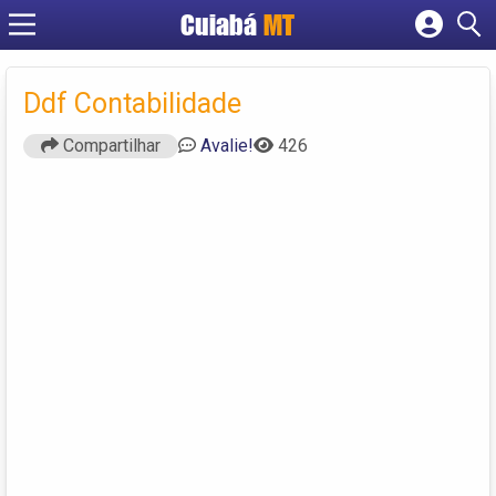
Cuiabá
MT
Cadastrar empresa
Fazer login
Ddf Contabilidade
Criar conta
Compartilhar
Avalie!
426