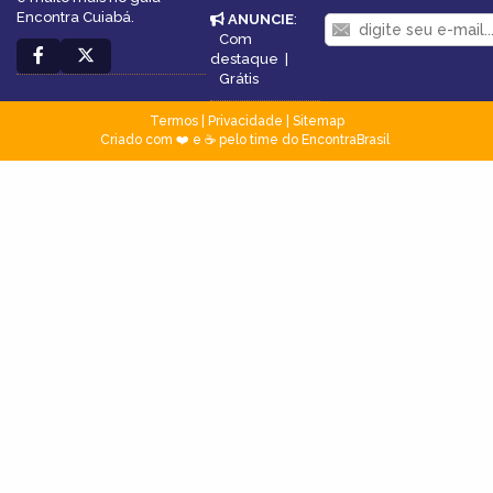
Encontra Cuiabá.
ANUNCIE
:
Com
destaque
|
Grátis
Termos
|
Privacidade
|
Sitemap
Criado com ❤️ e ☕ pelo time do EncontraBrasil