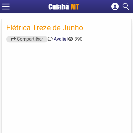
Cuiabá
MT
Cadastrar empresa
Fazer login
Elétrica Treze de Junho
Criar conta
Compartilhar
Avalie!
390