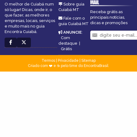
MAIL
O melhor de Cuiabá num
Sobre guia
só lugar! Dicas, onde ir, o
Cuiabá MT
Receba grátis as
que fazer, as melhores
principais notícias,
Fale com o
empresas, locais, serviços
dicas e promoções
guia Cuiabá MT
e muito mais no guia
Encontra Cuiabá.
ANUNCIE
:
Com
destaque
|
Grátis
Termos
|
Privacidade
|
Sitemap
Criado com ❤️ e ☕ pelo time do EncontraBrasil