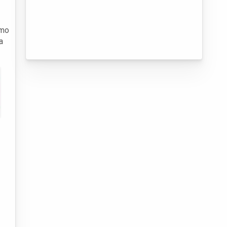
omo
a