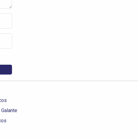
icos
s Galante
icos