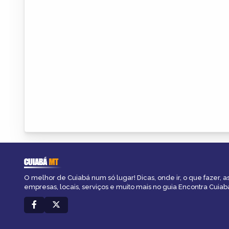
CUIABÁ
MT
O melhor de Cuiabá num só lugar! Dicas, onde ir, o que fazer, 
empresas, locais, serviços e muito mais no guia Encontra Cuiab