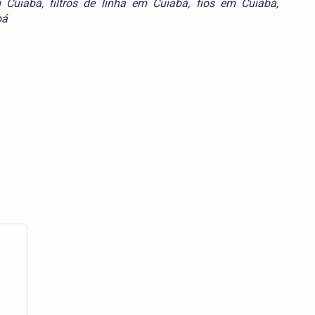
m Cuiabá
,
filtros de linha em Cuiabá
,
fios em Cuiabá
,
bá