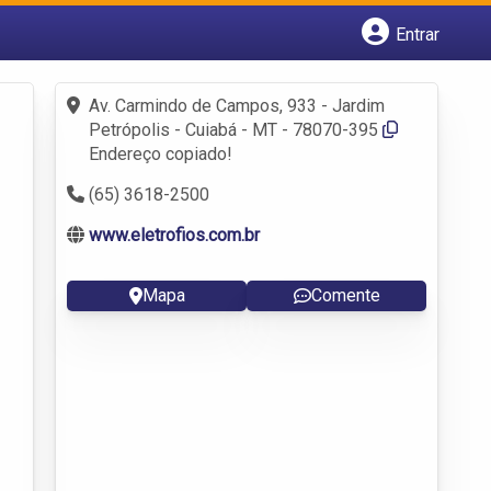
Entrar
Cadastrar empresa
Fazer login
Av. Carmindo de Campos, 933 - Jardim
Criar conta
Petrópolis - Cuiabá - MT - 78070-395
Endereço copiado!
(65) 3618-2500
www.eletrofios.com.br
Mapa
Comente