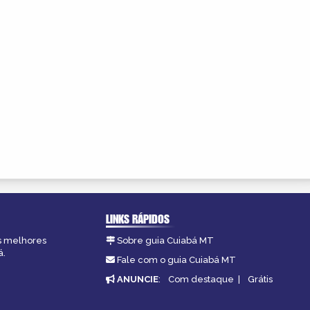
LINKS RÁPIDOS
as melhores
Sobre guia Cuiabá MT
á.
Fale com o guia Cuiabá MT
ANUNCIE
:
Com destaque
|
Grátis