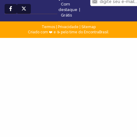
Com
destaque
|
Grátis
Termos
|
Privacidade
|
Sitemap
Criado com ❤️ e ☕ pelo time do EncontraBrasil