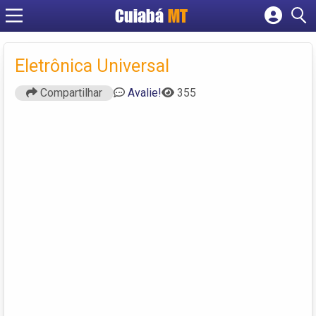
Cuiabá
MT
Cadastrar empresa
Fazer login
Eletrônica Universal
Criar conta
Compartilhar
Avalie!
355