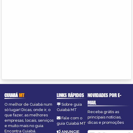
CUIABÁ
MT
LINKS RÁPIDOS
NOVIDADES POR E-
MAIL
O melhor de Cuiabá num
Sobre guia
só lugar! Dicas, onde ir, o
Cuiabá MT
Receba grátis as
que fazer, as melhores
principais notícias,
Fale com o
empresas, locais, serviços
dicas e promoções
guia Cuiabá MT
e muito mais no guia
Encontra Cuiabá.
ANUNCIE
: