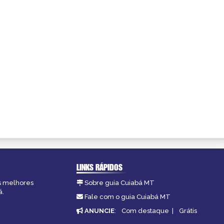
LINKS RÁPIDOS
as melhores
Sobre guia Cuiabá MT
á.
Fale com o guia Cuiabá MT
ANUNCIE
:
Com destaque
|
Grátis