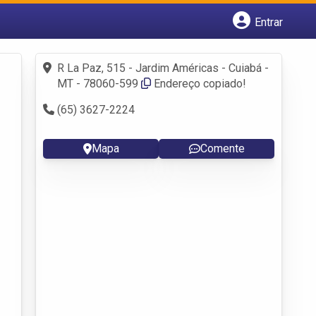
Entrar
Cadastrar empresa
Fazer login
R La Paz, 515 - Jardim Américas - Cuiabá -
Criar conta
MT - 78060-599
Endereço copiado!
(65) 3627-2224
Mapa
Comente