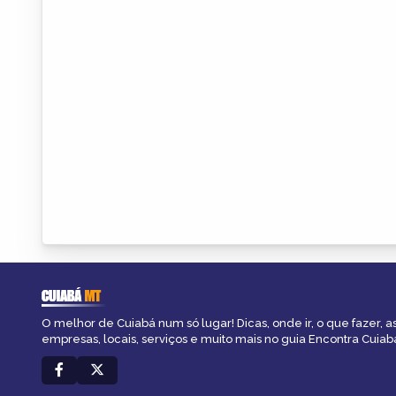
CUIABÁ
MT
O melhor de Cuiabá num só lugar! Dicas, onde ir, o que fazer, 
empresas, locais, serviços e muito mais no guia Encontra Cuiab