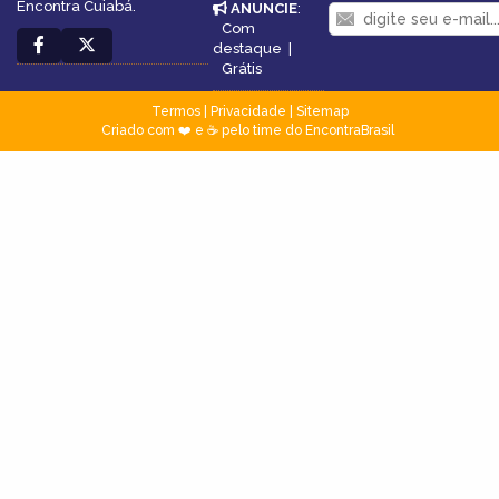
Encontra Cuiabá.
ANUNCIE
:
Com
destaque
|
Grátis
Termos
|
Privacidade
|
Sitemap
Criado com ❤️ e ☕ pelo time do EncontraBrasil