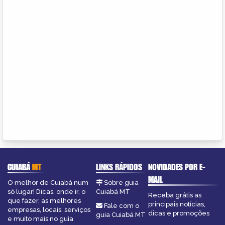
CUIABÁ
MT
LINKS RÁPIDOS
NOVIDADES POR E-
MAIL
O melhor de Cuiabá num
Sobre guia
só lugar! Dicas, onde ir, o
Cuiabá MT
Receba grátis as
que fazer, as melhores
principais notícias,
Fale com o
empresas, locais, serviços
dicas e promoções
guia Cuiabá MT
e muito mais no guia