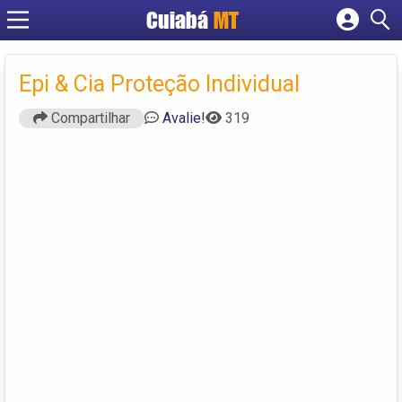
Cuiabá
MT
Cadastrar empresa
Fazer login
Epi & Cia Proteção Individual
Criar conta
Compartilhar
Avalie!
319