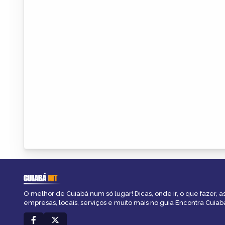
CUIABÁ
MT
O melhor de Cuiabá num só lugar! Dicas, onde ir, o que fazer, 
empresas, locais, serviços e muito mais no guia Encontra Cuiab