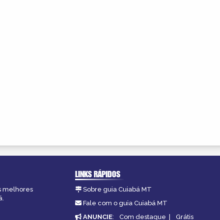
LINKS RÁPIDOS
as melhores
Sobre guia Cuiabá MT
á.
Fale com o guia Cuiabá MT
ANUNCIE
:
Com destaque
|
Grátis