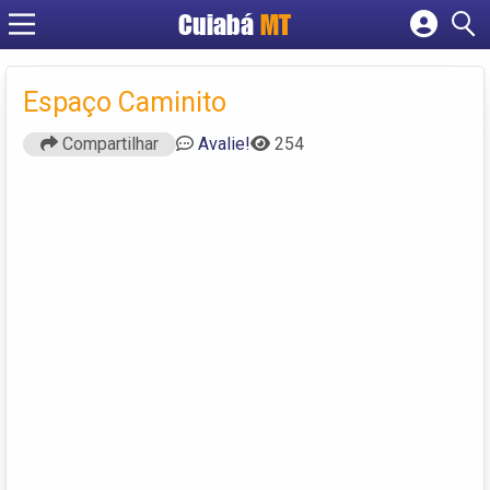
Cuiabá
MT
Cadastrar empresa
Fazer login
Espaço Caminito
Criar conta
Compartilhar
Avalie!
254