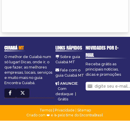
CUIABÁ
MT
LINKS RÁPIDOS
NOVIDADES POR E-
MAIL
O melhor de Cuiabá num
Sobre guia
só lugar! Dicas, onde ir, o
Cuiabá MT
Receba grátis as
que fazer, as melhores
principais notícias,
Fale com o
empresas, locais, serviços
dicas e promoções
guia Cuiabá MT
e muito mais no guia
Encontra Cuiabá.
ANUNCIE
:
Com
destaque
|
Grátis
Termos
|
Privacidade
|
Sitemap
Criado com ❤️ e ☕ pelo time do EncontraBrasil