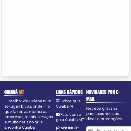
CUIABÁ
MT
LINKS RÁPIDOS
NOVIDADES POR E-
MAIL
O melhor de Cuiabá num
Sobre guia
só lugar! Dicas, onde ir, o
Cuiabá MT
Receba grátis as
que fazer, as melhores
principais notícias,
Fale com o
empresas, locais, serviços
dicas e promoções
guia Cuiabá MT
e muito mais no guia
Encontra Cuiabá.
ANUNCIE
: