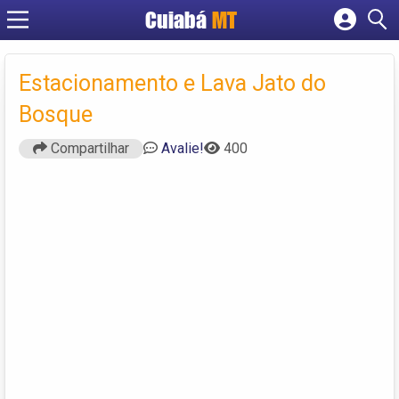
Cuiabá
MT
Cadastrar empresa
Fazer login
Estacionamento e Lava Jato do
Criar conta
Bosque
Compartilhar
Avalie!
400