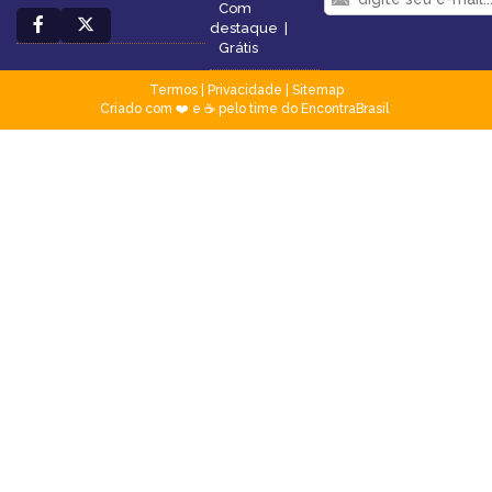
Com
destaque
|
Grátis
Termos
|
Privacidade
|
Sitemap
Criado com ❤️ e ☕ pelo time do EncontraBrasil