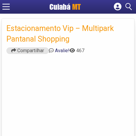
Cuiabá
MT
Cadastrar empresa
Fazer login
Estacionamento Vip – Multipark
Criar conta
Pantanal Shopping
Compartilhar
Avalie!
467