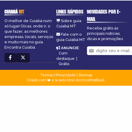
CUIABÁ
MT
LINKS RÁPIDOS
NOVIDADES POR E-
MAIL
O melhor de Cuiabá num
Sobre guia
só lugar! Dicas, onde ir, o
Cuiabá MT
Receba grátis as
que fazer, as melhores
principais notícias,
Fale com o
empresas, locais, serviços
dicas e promoções
guia Cuiabá MT
e muito mais no guia
Encontra Cuiabá.
ANUNCIE
:
Com
destaque
|
Grátis
Termos
|
Privacidade
|
Sitemap
Criado com ❤️ e ☕ pelo time do EncontraBrasil