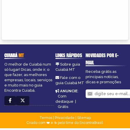
CUIABÁ
MT
LINKS RÁPIDOS
NOVIDADES POR E-
MAIL
O melhor de Cuiabá num
Sobre guia
só lugar! Dicas, onde ir, o
Cuiabá MT
Receba grátis as
que fazer, as melhores
principais notícias,
Fale com o
empresas, locais, serviços
dicas e promoções
guia Cuiabá MT
e muito mais no guia
Encontra Cuiabá.
ANUNCIE
:
Com
destaque
|
Grátis
Termos
|
Privacidade
|
Sitemap
Criado com ❤️ e ☕ pelo time do EncontraBrasil