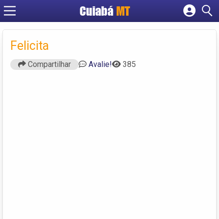
Cuiabá
MT
Cadastrar empresa
Fazer login
Felicita
Criar conta
Compartilhar
Avalie!
385