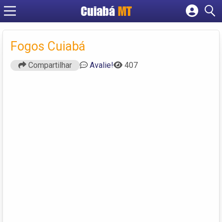
Cuiabá
MT
Cadastrar empresa
Fazer login
Fogos Cuiabá
Criar conta
Compartilhar
Avalie!
407