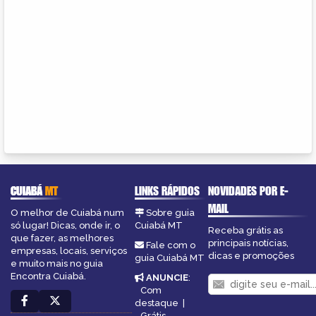
CUIABÁ
MT
LINKS RÁPIDOS
NOVIDADES POR E-
MAIL
O melhor de Cuiabá num
Sobre guia
só lugar! Dicas, onde ir, o
Cuiabá MT
Receba grátis as
que fazer, as melhores
principais notícias,
Fale com o
empresas, locais, serviços
dicas e promoções
guia Cuiabá MT
e muito mais no guia
Encontra Cuiabá.
ANUNCIE
:
Com
destaque
|
Grátis