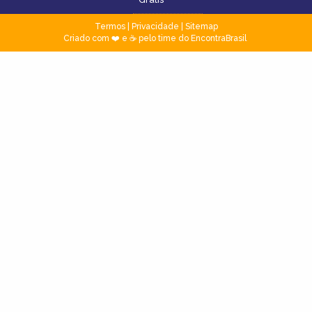
Termos
|
Privacidade
|
Sitemap
Criado com ❤️ e ☕ pelo time do EncontraBrasil