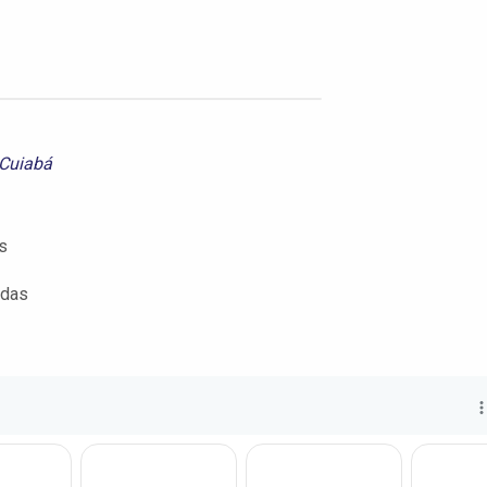
 Cuiabá
s
adas