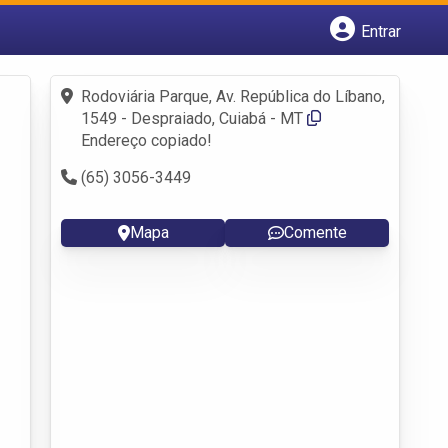
Entrar
Cadastrar empresa
Fazer login
Rodoviária Parque, Av. República do Líbano,
Criar conta
1549 - Despraiado, Cuiabá - MT
Endereço copiado!
(65) 3056-3449
Mapa
Comente