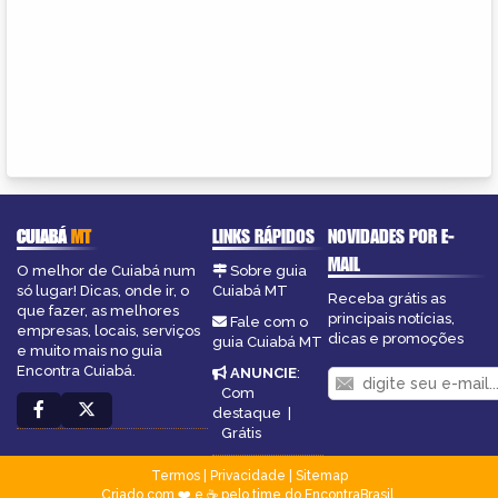
CUIABÁ
MT
LINKS RÁPIDOS
NOVIDADES POR E-
MAIL
O melhor de Cuiabá num
Sobre guia
só lugar! Dicas, onde ir, o
Cuiabá MT
Receba grátis as
que fazer, as melhores
principais notícias,
Fale com o
empresas, locais, serviços
dicas e promoções
guia Cuiabá MT
e muito mais no guia
Encontra Cuiabá.
ANUNCIE
:
Com
destaque
|
Grátis
Termos
|
Privacidade
|
Sitemap
Criado com ❤️ e ☕ pelo time do EncontraBrasil