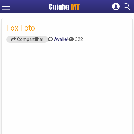
Cuiabá
MT
Cadastrar empresa
Fazer login
Fox Foto
Criar conta
Compartilhar
Avalie!
322