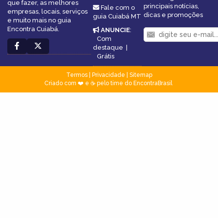
que fazer, as melhores
principais notícias,
Fale com o
empresas, locais, serviços
dicas e promoções
guia Cuiabá MT
e muito mais no guia
Encontra Cuiabá.
ANUNCIE
:
Com
destaque
|
Grátis
Termos
|
Privacidade
|
Sitemap
Criado com ❤️ e ☕ pelo time do EncontraBrasil