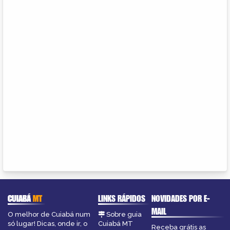
CUIABÁ
MT
LINKS RÁPIDOS
NOVIDADES POR E-
MAIL
O melhor de Cuiabá num
Sobre guia
só lugar! Dicas, onde ir, o
Cuiabá MT
Receba grátis as