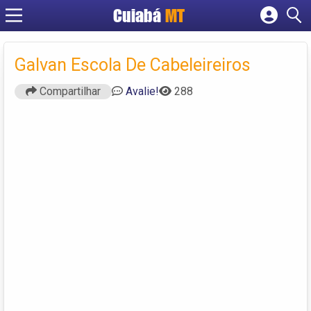
Cuiabá
MT
Cadastrar empresa
Fazer login
Galvan Escola De Cabeleireiros
Criar conta
Compartilhar
Avalie!
288