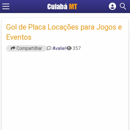
Cuiabá
MT
Cadastrar empresa
Fazer login
Gol de Placa Locações para Jogos e
Criar conta
Eventos
Compartilhar
Avalie!
357