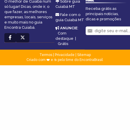
O melhor de Cuiabá num
Sobre guia
só lugar! Dicas, onde ir, o
Cuiabá MT
Receba grátis as
que fazer, as melhores
principais notícias,
Fale com o
empresas, locais, serviços
dicas e promoções
guia Cuiabá MT
e muito mais no guia
Encontra Cuiabá.
ANUNCIE
:
Com
destaque
|
Grátis
Termos
|
Privacidade
|
Sitemap
Criado com ❤️ e ☕ pelo time do EncontraBrasil