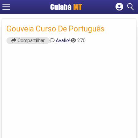
Cuiabá
MT
Cadastrar empresa
Fazer login
Gouveia Curso De Português
Criar conta
Compartilhar
Avalie!
270