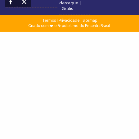
destaque
|
Grátis
Termos
|
Privacidade
|
Sitemap
Criado com ❤️ e ☕ pelo time do EncontraBrasil