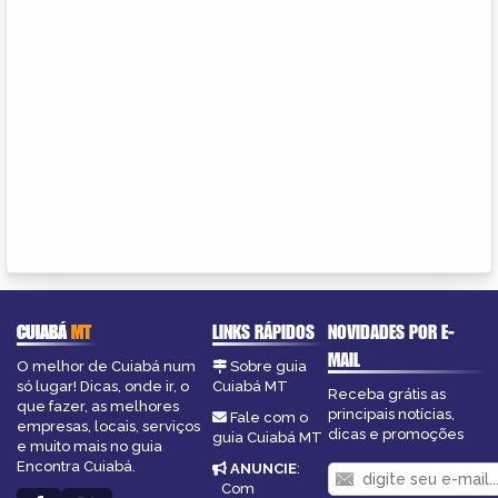
CUIABÁ
MT
LINKS RÁPIDOS
NOVIDADES POR E-
MAIL
O melhor de Cuiabá num
Sobre guia
só lugar! Dicas, onde ir, o
Cuiabá MT
Receba grátis as
que fazer, as melhores
principais notícias,
Fale com o
empresas, locais, serviços
dicas e promoções
guia Cuiabá MT
e muito mais no guia
Encontra Cuiabá.
ANUNCIE
:
Com