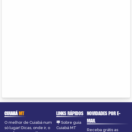
CUIABÁ
MT
LINKS RÁPIDOS
NOVIDADES POR E-
MAIL
O melhor de Cuiabá num
Sobre guia
só lugar! Dicas, onde ir, o
Cuiabá MT
Receba grátis as