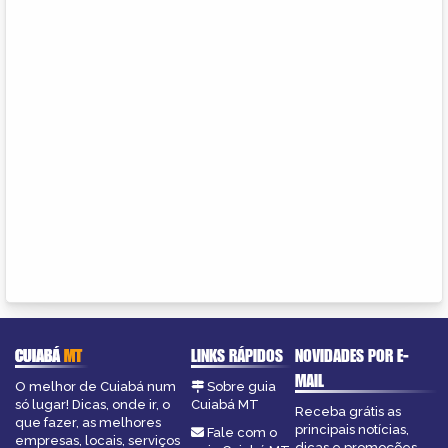
CUIABÁ
MT
LINKS RÁPIDOS
NOVIDADES POR E-
MAIL
O melhor de Cuiabá num
Sobre guia
só lugar! Dicas, onde ir, o
Cuiabá MT
Receba grátis as
que fazer, as melhores
principais notícias,
Fale com o
empresas, locais, serviços
dicas e promoções