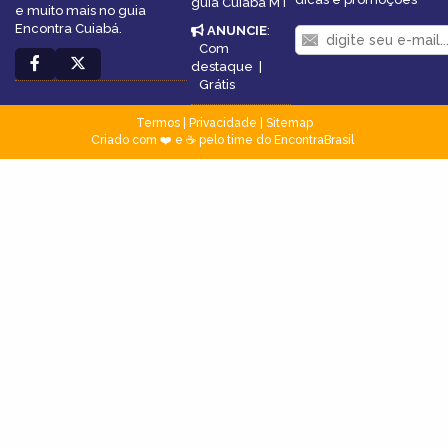
guia Cuiabá MT
e muito mais no guia
Encontra Cuiabá.
ANUNCIE
:
Com
destaque
|
Grátis
Termos
|
Privacidade
|
Sitemap
Criado com ❤️ e ☕ pelo time do EncontraBrasil