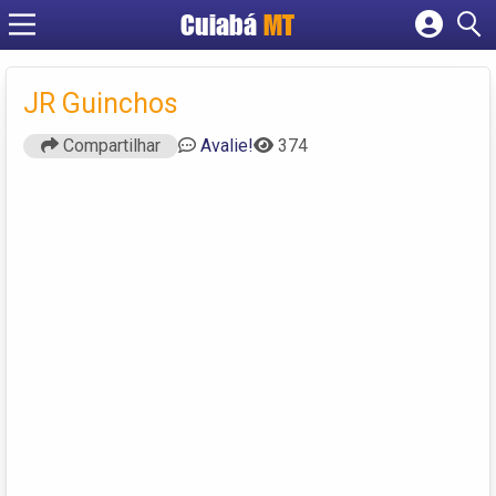
Cuiabá
MT
Cadastrar empresa
Fazer login
JR Guinchos
Criar conta
Compartilhar
Avalie!
374