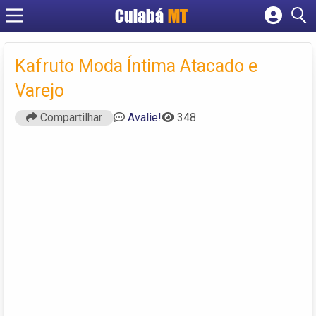
Cuiabá
MT
Cadastrar empresa
Fazer login
Kafruto Moda Íntima Atacado e
Criar conta
Varejo
Compartilhar
Avalie!
348