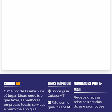
CUIABÁ
MT
LINKS RÁPIDOS
NOVIDADES POR E-
MAIL
O melhor de Cuiabá num
Sobre guia
só lugar! Dicas, onde ir, o
Cuiabá MT
Receba grátis as
que fazer, as melhores
principais notícias,
Fale com o
empresas, locais, serviços
dicas e promoções
guia Cuiabá MT
e muito mais no guia