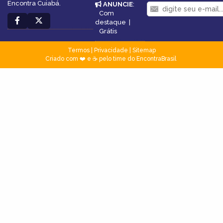
Encontra Cuiabá.
ANUNCIE
:
Com
destaque
|
Grátis
Termos
|
Privacidade
|
Sitemap
Criado com ❤️ e ☕ pelo time do EncontraBrasil