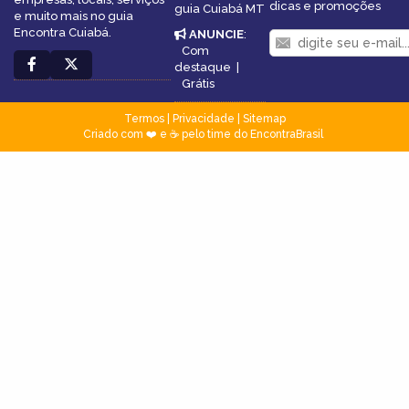
dicas e promoções
guia Cuiabá MT
e muito mais no guia
Encontra Cuiabá.
ANUNCIE
:
Com
destaque
|
Grátis
Termos
|
Privacidade
|
Sitemap
Criado com ❤️ e ☕ pelo time do EncontraBrasil