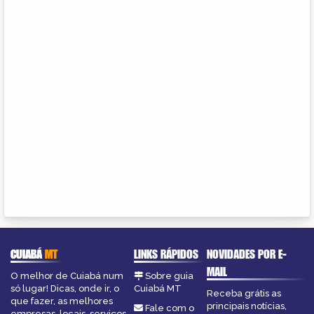
CUIABÁ
MT
LINKS RÁPIDOS
NOVIDADES POR E-
MAIL
O melhor de Cuiabá num
Sobre guia
só lugar! Dicas, onde ir, o
Cuiabá MT
Receba grátis as
que fazer, as melhores
principais notícias,
Fale com o
empresas, locais, serviços