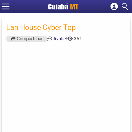
Cuiabá
MT
Cadastrar empresa
Fazer login
Lan House Cyber Top
Criar conta
Compartilhar
Avalie!
361