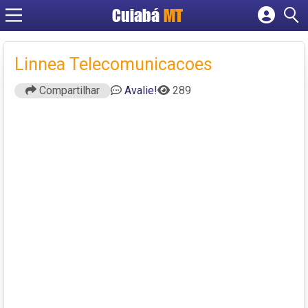
Cuiabá
MT
Cadastrar empresa
Fazer login
Linnea Telecomunicacoes
Criar conta
Compartilhar
Avalie!
289