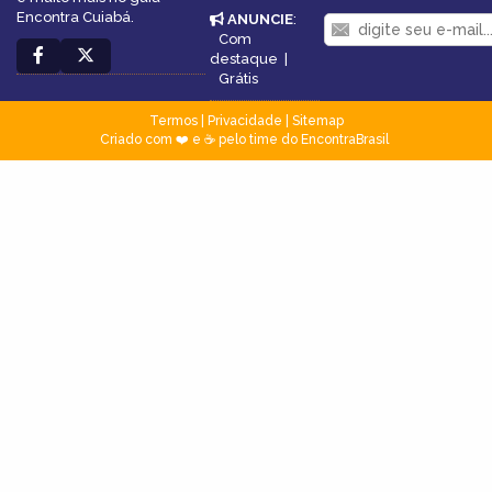
Encontra Cuiabá.
ANUNCIE
:
Com
destaque
|
Grátis
Termos
|
Privacidade
|
Sitemap
Criado com ❤️ e ☕ pelo time do EncontraBrasil