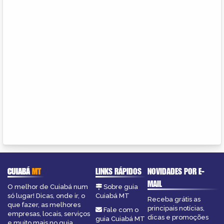
CUIABÁ
MT
LINKS RÁPIDOS
NOVIDADES POR E-
MAIL
O melhor de Cuiabá num
Sobre guia
só lugar! Dicas, onde ir, o
Cuiabá MT
Receba grátis as
que fazer, as melhores
principais notícias,
Fale com o
empresas, locais, serviços
dicas e promoções
guia Cuiabá MT
e muito mais no guia