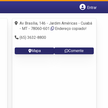
Entrar
Cadastrar empresa
Fazer login
Av Brasília, 146 - Jardim Américas - Cuiabá
Criar conta
- MT - 78060-601
Endereço copiado!
(65) 3632-8800
Mapa
Comente