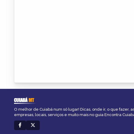
CUIABÁ
MT
O melhor de Cuiabá num só lugar! Dicas, onde ir, o que fazer, 
empresas, locais, serviços e muito mais no guia Encontra Cuiab