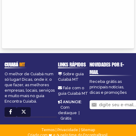
CUIABÁ
MT
LINKS RÁPIDOS
NOVIDADES POR E-
MAIL
O melhor de Cuiabá num
Sobre guia
só lugar! Dicas, onde ir, o
Cuiabá MT
Receba grátis as
que fazer, as melhores
principais notícias,
Fale com o
empresas, locais, serviços
dicas e promoções
guia Cuiabá MT
e muito mais no guia
Encontra Cuiabá.
ANUNCIE
:
Com
destaque
|
Grátis
Termos
|
Privacidade
|
Sitemap
Criado com ❤️ e ☕ pelo time do EncontraBrasil