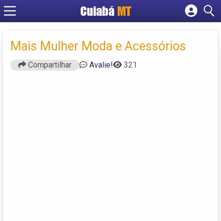
Cuiabá
MT
Cadastrar empresa
Fazer login
Mais Mulher Moda e Acessórios
Criar conta
Compartilhar
Avalie!
321