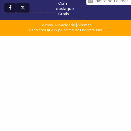
Com
destaque
|
Grátis
Termos
|
Privacidade
|
Sitemap
Criado com ❤️ e ☕ pelo time do EncontraBrasil