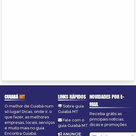
CUIABÁ
MT
LINKS RÁPIDOS
NOVIDADES POR E-
MAIL
O melhor de Cuiabá num
Sobre guia
só lugar! Dicas, onde ir, o
Cuiabá MT
Receba grátis as
que fazer, as melhores
principais notícias,
Fale com o
empresas, locais, serviços
dicas e promoções
guia Cuiabá MT
e muito mais no guia
Encontra Cuiabá.
ANUNCIE
: