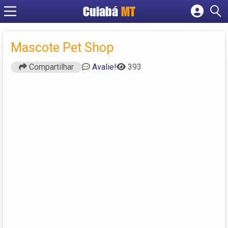
Cuiabá
MT
Cadastrar empresa
Fazer login
Mascote Pet Shop
Criar conta
Compartilhar
Avalie!
393