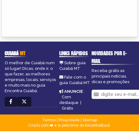
CUIABÁ
MT
LINKS RÁPIDOS
NOVIDADES POR E-
MAIL
O melhor de Cuiabá num
Sobre guia
só lugar! Dicas, onde ir, o
Cuiabá MT
Receba grátis as
que fazer, as melhores
principais notícias,
Fale com o
empresas, locais, serviços
dicas e promoções
guia Cuiabá MT
e muito mais no guia
Encontra Cuiabá.
ANUNCIE
:
Com
destaque
|
Grátis
Termos
|
Privacidade
|
Sitemap
Criado com ❤️ e ☕ pelo time do EncontraBrasil