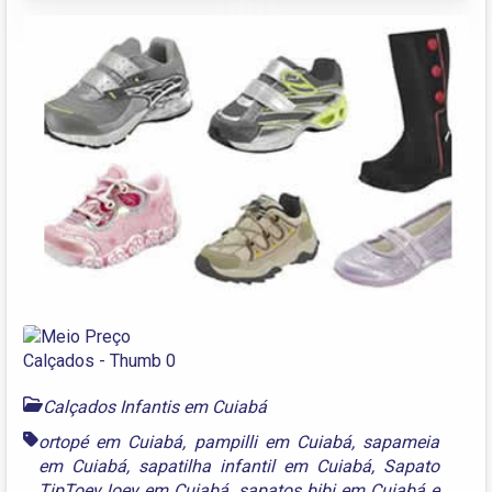
Calçados Infantis em Cuiabá
ortopé em Cuiabá
,
pampilli em Cuiabá
,
sapameia
em Cuiabá
,
sapatilha infantil em Cuiabá
,
Sapato
TipToeyJoey em Cuiabá
,
sapatos bibi em Cuiabá
e