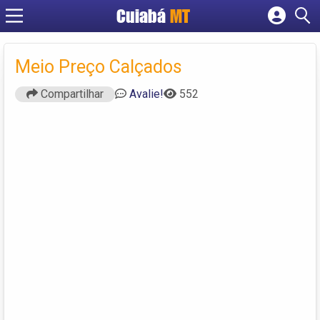
Cuiabá
MT
Cadastrar empresa
Fazer login
Meio Preço Calçados
Criar conta
Compartilhar
Avalie!
552