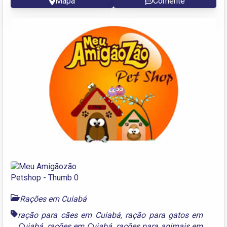
Mapa
Comente
Rações em Cuiabá
ração para cães em Cuiabá
,
ração para gatos em
Cuiabá
,
rações em Cuiabá
,
rações para animais em