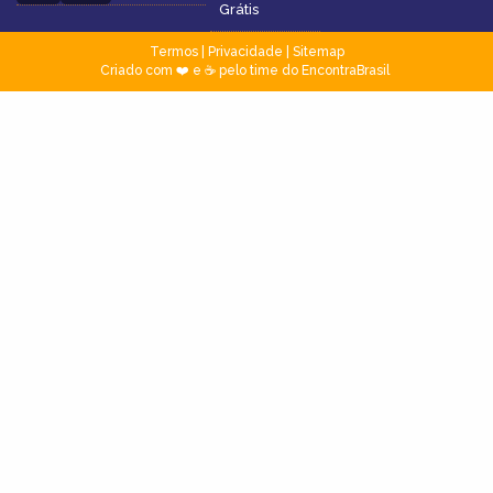
Grátis
Termos
|
Privacidade
|
Sitemap
Criado com ❤️ e ☕ pelo time do EncontraBrasil