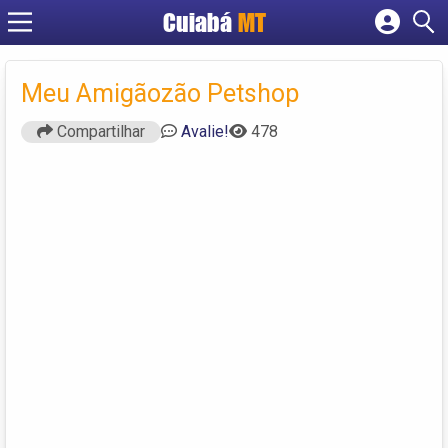
Cuiabá
MT
Cadastrar empresa
Fazer login
Meu Amigãozão Petshop
Criar conta
Compartilhar
Avalie!
478