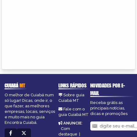
CUIABÁ
MT
LINKS RÁPIDOS
NOVIDADES POR E-
MAIL
O melhor de Cuiabá num
Sobre guia
só lugar! Dicas, onde ir, o
Cuiabá MT
Receba grátis as
que fazer, as melhores
principais notícias,
Fale com o
empresas, locais, serviços
dicas e promoções
guia Cuiabá MT
e muito mais no guia
Encontra Cuiabá.
ANUNCIE
:
Com
destaque
|