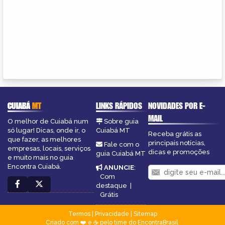
CUIABÁ
MT
LINKS RÁPIDOS
NOVIDADES POR E-
MAIL
O melhor de Cuiabá num
Sobre guia
só lugar! Dicas, onde ir, o
Cuiabá MT
Receba grátis as
que fazer, as melhores
principais notícias,
Fale com o
empresas, locais, serviços
dicas e promoções
guia Cuiabá MT
e muito mais no guia
Encontra Cuiabá.
ANUNCIE
:
Com
destaque
|
Grátis
Termos
|
Privacidade
|
Sitemap
Criado com ❤️ e ☕ pelo time do EncontraBrasil