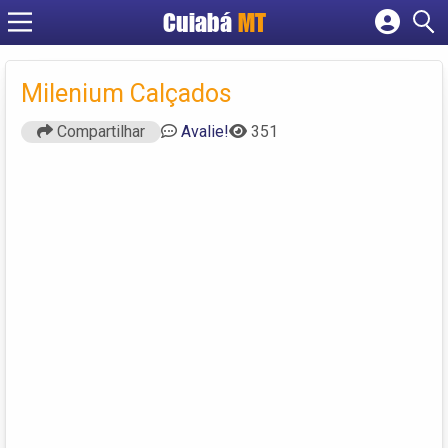
Cuiabá
MT
Cadastrar empresa
Fazer login
Milenium Calçados
Criar conta
Compartilhar
Avalie!
351