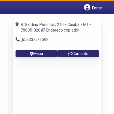
Entrar
Cadastrar empresa
Fazer login
R. Galdino Pimentel, 214 - Cuiabá - MT -
Criar conta
78005-020
Endereço copiado!
(65) 3322-2592
Mapa
Comente