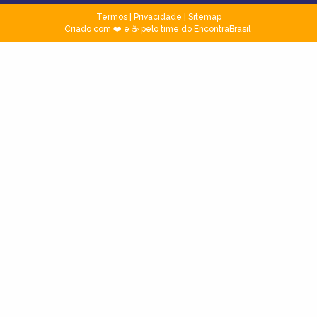
Termos
|
Privacidade
|
Sitemap
Criado com ❤️ e ☕ pelo time do EncontraBrasil