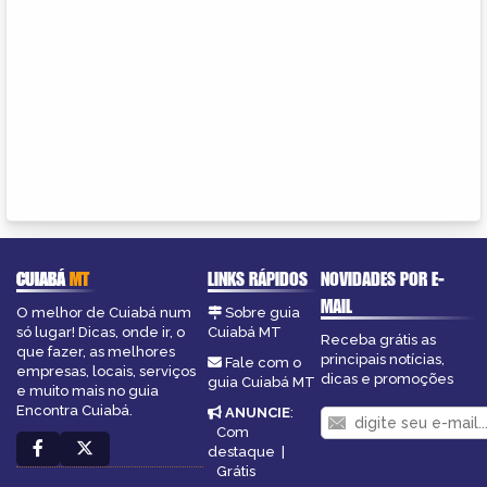
CUIABÁ
MT
LINKS RÁPIDOS
NOVIDADES POR E-
MAIL
O melhor de Cuiabá num
Sobre guia
só lugar! Dicas, onde ir, o
Cuiabá MT
Receba grátis as
que fazer, as melhores
principais notícias,
Fale com o
empresas, locais, serviços
dicas e promoções
guia Cuiabá MT
e muito mais no guia
Encontra Cuiabá.
ANUNCIE
:
Com
destaque
|
Grátis