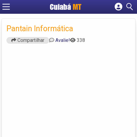
Cuiabá
MT
Cadastrar empresa
Fazer login
Pantain Informática
Criar conta
Compartilhar
Avalie!
338