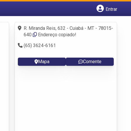
Entrar
Cadastrar empresa
Fazer login
R. Miranda Reis, 632 - Cuiabá - MT - 78015-
Criar conta
640
Endereço copiado!
(65) 3624-6161
Mapa
Comente