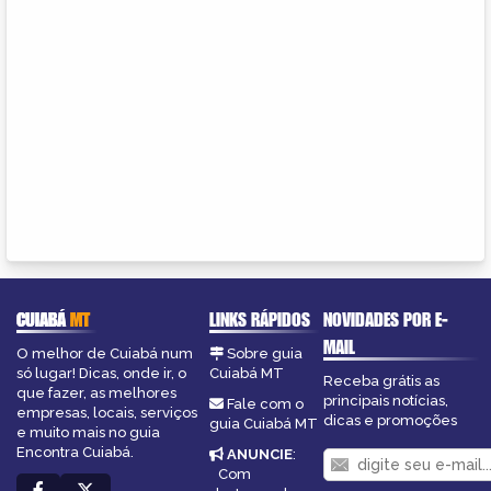
CUIABÁ
MT
LINKS RÁPIDOS
NOVIDADES POR E-
MAIL
O melhor de Cuiabá num
Sobre guia
só lugar! Dicas, onde ir, o
Cuiabá MT
Receba grátis as
que fazer, as melhores
principais notícias,
Fale com o
empresas, locais, serviços
dicas e promoções
guia Cuiabá MT
e muito mais no guia
Encontra Cuiabá.
ANUNCIE
:
Com