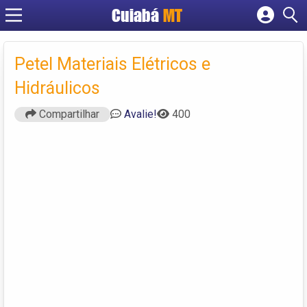
Cuiabá
MT
Cadastrar empresa
Fazer login
Petel Materiais Elétricos e
Criar conta
Hidráulicos
Compartilhar
Avalie!
400