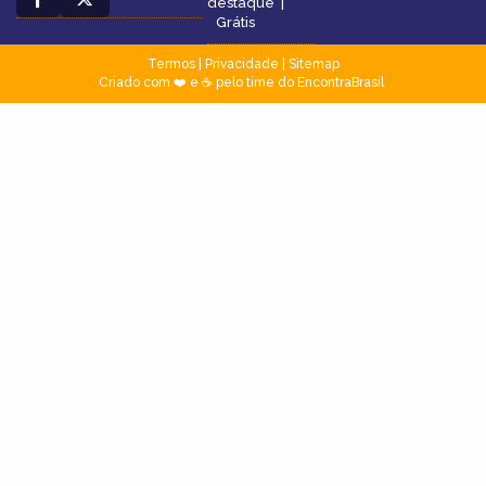
destaque
|
Grátis
Termos
|
Privacidade
|
Sitemap
Criado com ❤️ e ☕ pelo time do EncontraBrasil